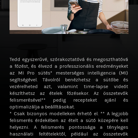
Tedd egyszerűvé, szórakoztatóvá és megoszthatóvá
a főzést, és élvezd a professzionális eredményeket
az MI Pro sütés* mesterséges intelligencia (MI)
segítségével. Távolról benézhetsz a sütőbe és
vezérelheted azt, valamint time-lapse videót
készíthetsz az ételek főzésekor. Az összetevők
felismerésével** pedig recepteket ajánl és
optimalizálja a beállításokat.
* Csak bizonyos modelleken érhető el. ** A legjobb
felismerés érdekében az ételt a sütő közepére kell
helyezni. A felismerés pontossága a tényleges
használati feltételektől, például az összetevők