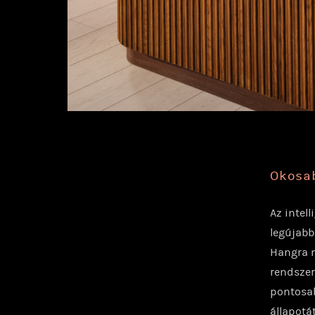
Okosa
Az intel
legújabb
Hangra n
rendszer
pontosab
állapotá