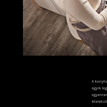
A konyha
egyik le
egyenran
átalakul