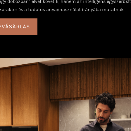
egy dobozban” elvet követik, hanem az intelligens egyszerűsít
 karakter és a tudatos anyaghasználat irányába mutatnak.
YVÁSÁRLÁS