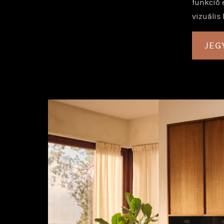
funkció 
vizuális
JEG