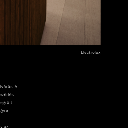
Electrolux
várás. A
ezérlés.
egrált
gyre
gy az