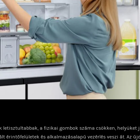
ők letisztultabbak, a fizikai gombok száma csökken, helyüket j
ált érintőfelületek és alkalmazásalapú vezérlés veszi át. Az ú