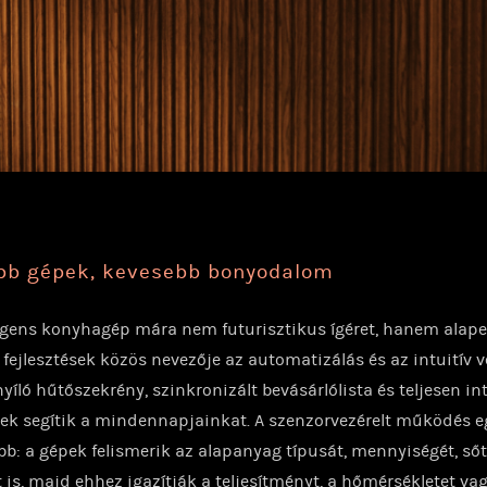
bb gépek, kevesebb bonyodalom
ligens konyhagép mára nem futurisztikus ígéret, hanem alapel
 fejlesztések közös nevezője az automatizálás és az intuitív v
yíló hűtőszekrény, szinkronizált bevásárlólista és teljesen int
ek segítik a mindennapjainkat. A szenzorvezérelt működés e
b: a gépek felismerik az alapanyag típusát, mennyiségét, sőt
t is, majd ehhez igazítják a teljesítményt, a hőmérsékletet va