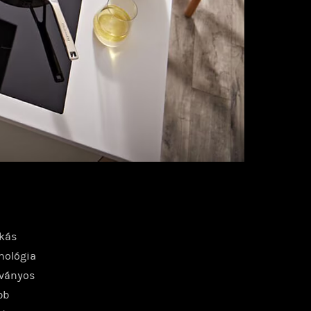
akás
hnológia
tványos
bb