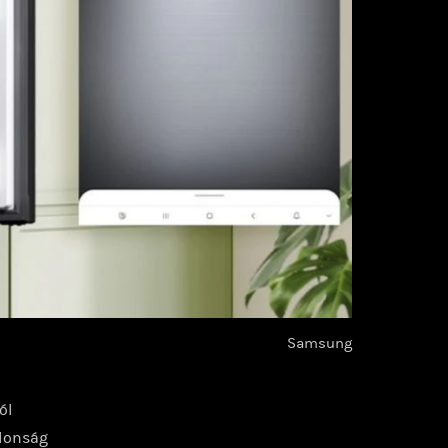
Samsung
ól
jdonság