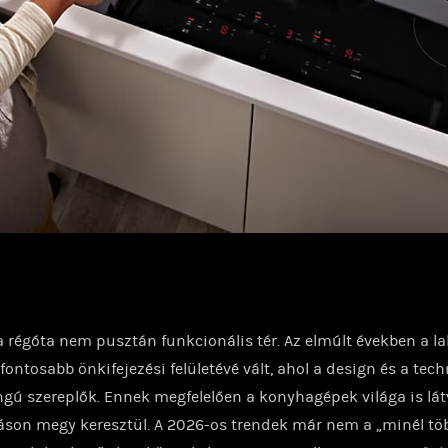
 régóta nem pusztán funkcionális tér. Az elmúlt években a l
gfontosabb önkifejezési felületévé vált, ahol a design és a tec
gú szereplők. Ennek megfelelően a konyhagépek világa is lá
áson megy keresztül. A 2026-os trendek már nem a „minél tö