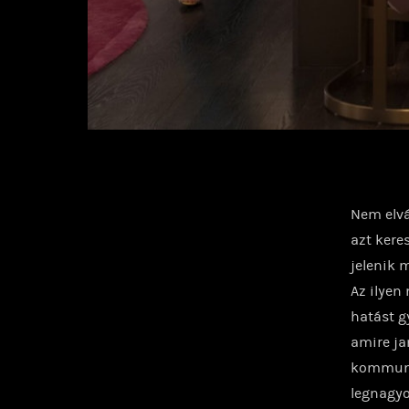
Nem elvá
azt kere
jelenik 
Az ilyen
hatást g
amire ja
kommuni
legnagyo