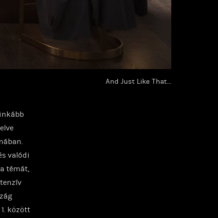
And Just Like That...
 inkább
elve
rmában.
és valódi
a témát,
ntenzív
szág
1. között