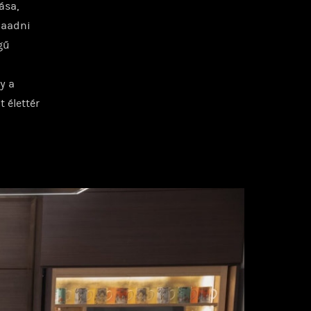
ása,
szaadni
gű
y a
 élettér