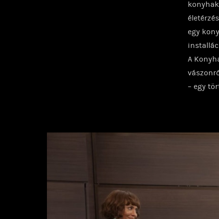
konyhaké
életérzé
egy kony
installá
A Konyha
vászonró
– egy tö