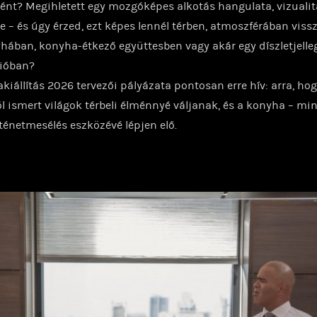
nt? Megihletett egy mozgóképes alkotás hangulata, vizualit
se – és úgy érzed, ezt képes lennél térben, atmoszférában vis
hában, konyha-étkező együttesben vagy akár egy díszletjelle
cióban?
kiállítás 2026 tervezői pályázata pontosan erre hív: arra, hog
l ismert világok térbeli élménnyé váljanak, és a konyha – mint
rténetmesélés eszközévé lépjen elő.