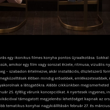
rás egy ikonikus filmes konyha pontos újraalkotása. Sokkal
ssük, amikor egy film vagy sorozat érzete, ritmusa, vizuális ny
meg – szabadon értelmezve, akár installációs, díszletszerű fo
 megközelítések élőben mindig erősebbek, emlékezetesebbek, 
yakorolnak a látogatókra. Alábbi cikkünkben megismerheted 
nuár 25. éjfélig várunk koncepciókat. A nyertesek ingyenes, i
kációval támogatott megjelenési lehetőséget kapnak az or
bb tematikus konyhai nagykiállításán február 27. és március 