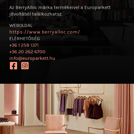
Az BerryAlloc márka termékeivel a Europarkett
jóvoltából találkozhatsz.
WEBOLDAL
https:/
/
www.berryalloc.com/
ELÉRHETŐSÉG
+36 1 258 1371
+36 20 262 6700
info@europarkett.hu
https://www.facebook.com/BerryAlloc/
https://www.instagram.com/berryalloc/