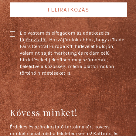
FELIRATKOZÁS
Elolvastam és elfogadom az
adatkezelési
tájékoztatót
. Hozzájárulok ahhoz, hogy a Trade
Fairs Central Europe Kft. hírlevelet küldjön,
valamint saját marketing és reklám célú
hirdetéseket jelenítsen meg számomra,
beleértve a közösségi média platformokon
történő hirdetéseket is.
Kövess minket!
Érdekes és szórakoztató tartalmakért kövess
minket social média felületeinken is! Kattints, és