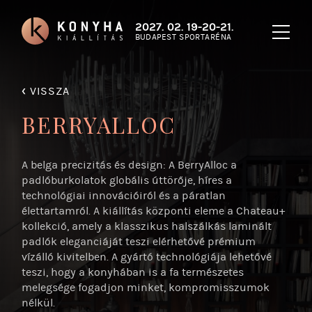
2027. 02. 19-20-21.
BUDAPEST SPORTARÉNA
‹
VISSZA
BERRYALLOC
A belga precizitás és design: A BerryAlloc a
padlóburkolatok globális úttörője, híres a
technológiai innovációiról és a páratlan
élettartamról. A kiállítás központi eleme a Chateau+
kollekció, amely a klasszikus halszálkás laminált
padlók eleganciáját teszi elérhetővé prémium
vízálló kivitelben. A gyártó technológiája lehetővé
teszi, hogy a konyhában is a fa természetes
melegsége fogadjon minket, kompromisszumok
nélkül.