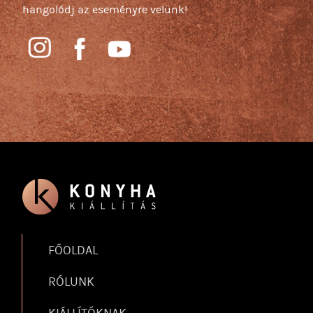
hangolódj az eseményre velünk!
FŐOLDAL
RÓLUNK
KIÁLLÍTÓKNAK