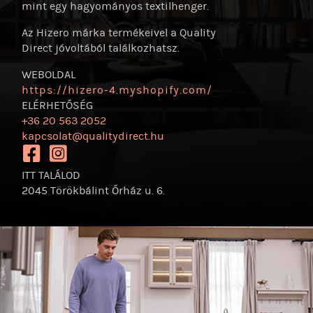
mint egy hagyományos textilhenger.
Az Hizero márka termékeivel a Quality
Direct jóvoltából találkozhatsz.
WEBOLDAL
https:/
/
hizero-4.myshopify.com/
ELÉRHETŐSÉG
+36 20 563 2052
kapcsolat@qualitydirect.hu
https://www.facebook.com/qualitydirecthungary
https://www.instagram.com/qualitydirecthungary
ITT TALÁLOD
2045 Törökbálint Őrház u. 6.