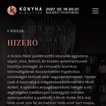
2027. 02. 19-20-21.
BUDAPEST SPORTARÉNA
‹
VISSZA
HIZERO
A Hizero F600 padlótisztító készülék egyszerre
söpör, mos, feltöröl, és közben automatikusan
tisztítja önmagát. Az innovatív bionikus
technológiának köszönhetően higiénikus
tisztaságot biztosít akár vegyszermentesen, hiszen
csak ő használja a világszabadalommal bíró Multi
Rollert. A speciális anyagösszetételű henger a víz
segítségével hatékonyan összegyűjt minden
szennyeződést a padlóról. A Multi Roller 76%-kal
több vizet szív fel, és hatszor több vizet tart vissza,