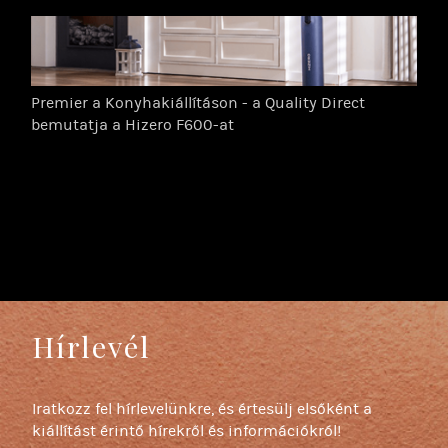
Premier a Konyhakiállításon - a Quality Direct
bemutatja a Hizero F600-at
Hírlevél
Iratkozz fel hírlevelünkre, és értesülj elsőként a
kiállítást érintő hírekről és információkról!