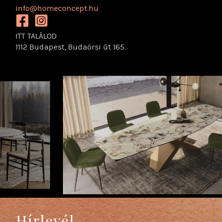
info@homeconcept.hu
https://www.facebook.com/homeconceptbudaors
https://www.instagram.com/homeconcept.hu/
ITT TALÁLOD
1112 Budapest, Budaörsi út 165.
Hírlevél