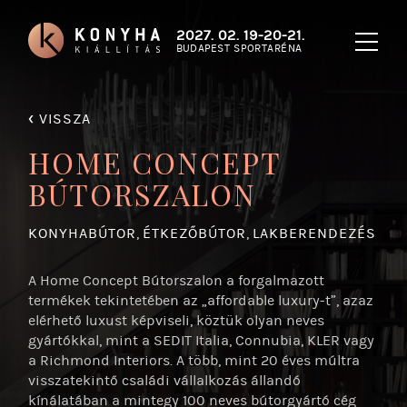
2027. 02. 19-20-21.
BUDAPEST SPORTARÉNA
‹
VISSZA
HOME CONCEPT
BÚTORSZALON
KONYHABÚTOR
,
ÉTKEZŐBÚTOR
,
LAKBERENDEZÉS
A Home Concept Bútorszalon a forgalmazott
termékek tekintetében az „affordable luxury-t”, azaz
elérhető luxust képviseli, köztük olyan neves
gyártókkal, mint a SEDIT Italia, Connubia, KLER vagy
a Richmond Interiors. A több, mint 20 éves múltra
visszatekintő családi vállalkozás állandó
kínálatában a mintegy 100 neves bútorgyártó cég