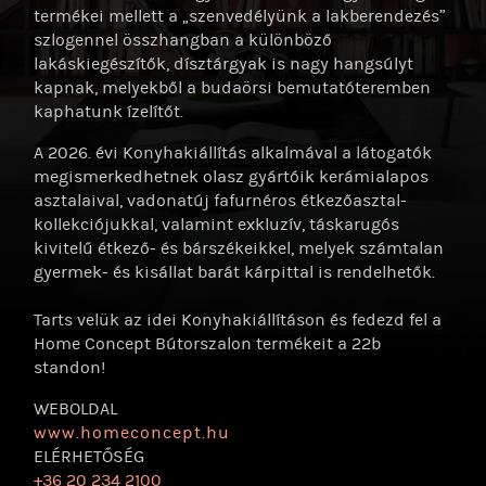
termékei mellett a „szenvedélyünk a lakberendezés”
szlogennel összhangban a különböző
lakáskiegészítők, dísztárgyak is nagy hangsúlyt
kapnak, melyekből a budaörsi bemutatóteremben
kaphatunk ízelítőt.
A 2026. évi Konyhakiállítás alkalmával a látogatók
megismerkedhetnek olasz gyártóik kerámialapos
asztalaival, vadonatúj fafurnéros étkezőasztal-
kollekciójukkal, valamint exkluzív, táskarugós
kivitelű étkező- és bárszékeikkel, melyek számtalan
gyermek- és kisállat barát kárpittal is rendelhetők.
Tarts velük az idei Konyhakiállításon és fedezd fel a
Home Concept Bútorszalon termékeit a 22b
standon!
WEBOLDAL
www.homeconcept.hu
ELÉRHETŐSÉG
+36 20 234 2100