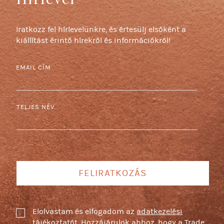
Iratkozz fel hírlevelünkre, és értesülj elsőként a
kiállítást érintő hírekről és információkról!
EMAIL CÍM
TELJES NÉV
FELIRATKOZÁS
Elolvastam és elfogadom az
adatkezelési
tájékoztatót
. Hozzájárulok ahhoz, hogy a Trade