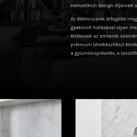
nemzetközi design díjainak 
Az élelmiszerek átfogóbb megi
gyakorolt hatásával olyan me
értékesek az emberek számára
prémium (ételkészítési) élmény
ary
ge_hungary/
a gyümölcspréselés, a lassúfő