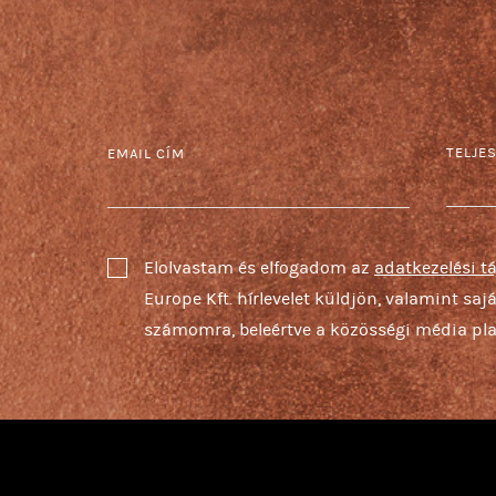
TELJE
EMAIL CÍM
Elolvastam és elfogadom az
adatkezelési t
Europe Kft. hírlevelet küldjön, valamint sa
számomra, beleértve a közösségi média pla