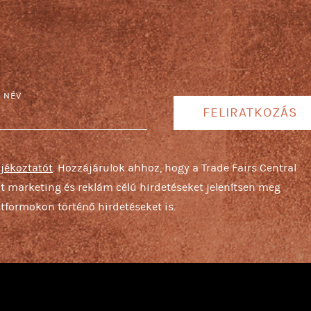
S NÉV
FELIRATKOZÁS
ájékoztatót
. Hozzájárulok ahhoz, hogy a Trade Fairs Central
ját marketing és reklám célú hirdetéseket jelenítsen meg
tformokon történő hirdetéseket is.