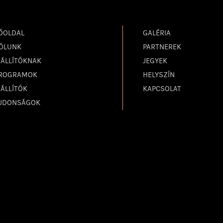
ŐOLDAL
GALÉRIA
ÓLUNK
PARTNEREK
IÁLLÍTÓKNAK
JEGYEK
ROGRAMOK
HELYSZÍN
IÁLLÍTÓK
KAPCSOLAT
JDONSÁGOK