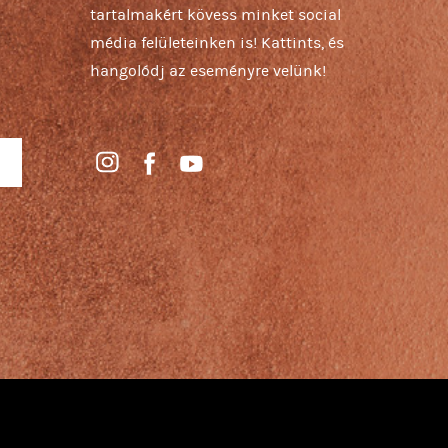
tartalmakért kövess minket social
média felületeinken is! Kattints, és
hangolódj az eseményre velünk!