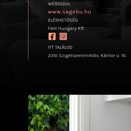
WEBOLDAL
www.sagehu.hu
ELÉRHETŐSÉG
Fast Hungary Kft.
https://www.facebook.com/sagehung
https://www.instagram.com/sa
ITT TALÁLOD
2310 Szigetszentmiklós, Kántor u. 10.