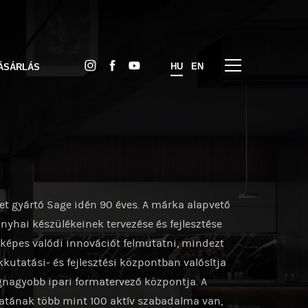
HU
EN
ÁSÁRLÁS
t gyártó Sage idén 90 éves. A márka alapvető
onyhai készülékeinek tervezése és fejlesztése
képes valódi innovációt felmutatni, mindezt
tatási- és fejlesztési központban valósítja
egnagyobb ipari formatervező központja. A
patának több mint 100 aktív szabadalma van,