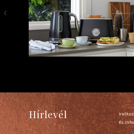
‹
Hírlevél
Iratkoz
és inf