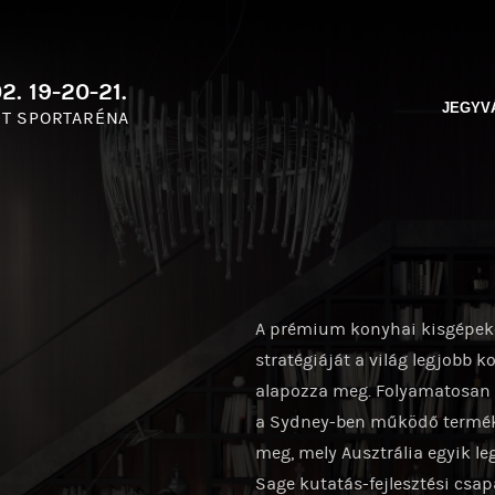
2. 19-20-21.
JEGYV
T SPORTARÉNA
A prémium konyhai kisgépeke
stratégiáját a világ legjobb k
alapozza meg. Folyamatosan 
a Sydney-ben működő termékku
meg, mely Ausztrália egyik l
Sage kutatás-fejlesztési csa