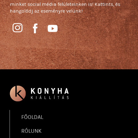
minket social média felületeinken is! Kattints, és
hangolódj az eseményre velünk!
FŐOLDAL
RÓLUNK