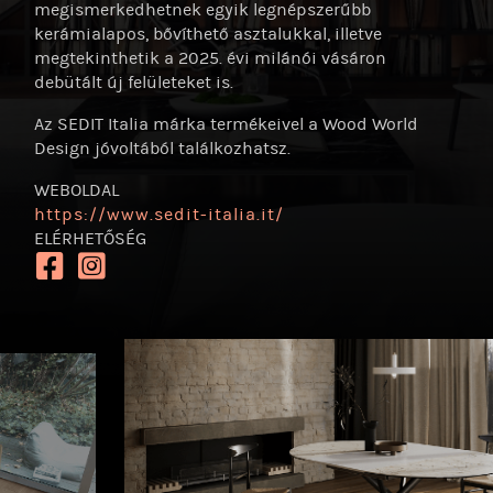
megismerkedhetnek egyik legnépszerűbb
kerámialapos, bővíthető asztalukkal, illetve
megtekinthetik a 2025. évi milánói vásáron
debütált új felületeket is.
Az SEDIT Italia márka termékeivel a Wood World
Design jóvoltából találkozhatsz.
WEBOLDAL
https:/
/
www.sedit-italia.it/
ELÉRHETŐSÉG
https://www.facebook.com/SeditOfficial
https://www.instagram.com/seditofficial