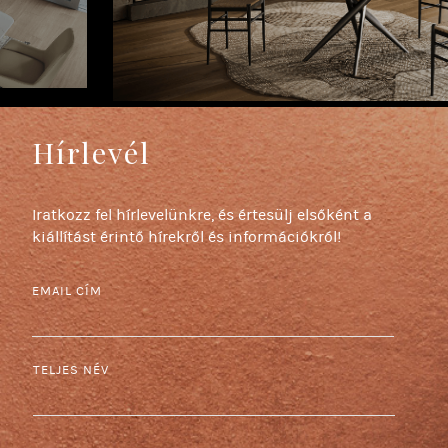
Hírlevél
Iratkozz fel hírlevelünkre, és értesülj elsőként a
kiállítást érintő hírekről és információkról!
EMAIL CÍM
TELJES NÉV