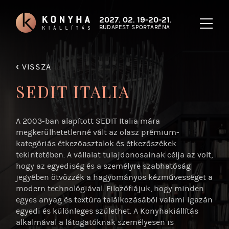
2027. 02. 19-20-21.
BUDAPEST SPORTARÉNA
‹
VISSZA
SEDIT ITALIA
A 2003-ban alapított SEDIT Italia mára
megkerülhetetlenné vált az olasz prémium-
kategóriás étkezőasztalok és étkezőszékek
tekintetében. A vállalat tulajdonosainak célja az volt,
hogy az egyediség és a személyre szabhatóság
jegyében ötvözzék a hagyományos kézművességet a
modern technológiával. Filozófiájuk, hogy minden
egyes anyag és textúra találkozásából valami igazán
egyedi és különleges születhet. A Konyhakiállítás
alkalmával a látogatóknak személyesen is