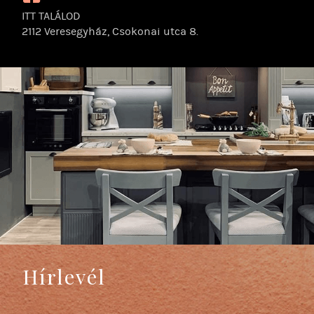
https://www.facebook.com/queenlandkonyhabutor/
ITT TALÁLOD
2112 Veresegyház, Csokonai utca 8.
Hírlevél