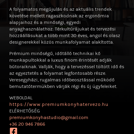
A folyamatos megújulás és az aktuális trendek
követése mellett ragaszkodnak az ergonómia
alapjaihoz és a minőségi, egyedi
anyaghasználathoz. Térkultúrájukat és tervezési
hozzáállásukat a több mint 30 éves, angol és olasz
designerekkel közös munkafolyamat alakította.
Prémium minőségű, időtálló technikai kő
munkapultokkal a luxus finom érintését adják
bútoraiknak. Vallják, hogy a tervezéssel töltött idő és
az egyeztetés a folyamat legfontosabb része.
Veresegyházi, rugalmas időbeosztással működő
bemutatótermükben várják régi és új ügyfeleiket.
WEBOLDAL
https:/
/
www.premiumkonyhatervezo.hu
ELÉRHETŐSÉG
premiumkonyhastudio@gmail.com
+36 20 946 7866