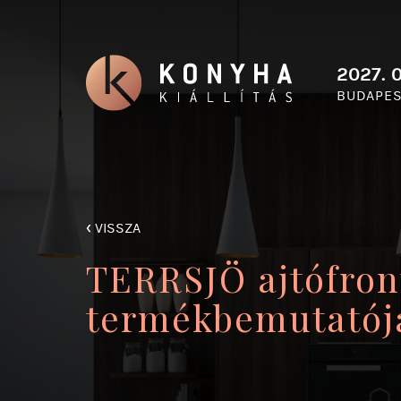
2027. 0
BUDAPES
‹
VISSZA
TERRSJÖ ajtófron
termékbemutatój