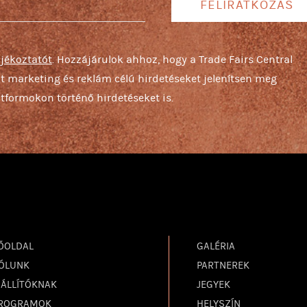
FELIRATKOZÁS
ájékoztatót
. Hozzájárulok ahhoz, hogy a Trade Fairs Central
ját marketing és reklám célú hirdetéseket jelenítsen meg
tformokon történő hirdetéseket is.
ŐOLDAL
GALÉRIA
ÓLUNK
PARTNEREK
IÁLLÍTÓKNAK
JEGYEK
ROGRAMOK
HELYSZÍN