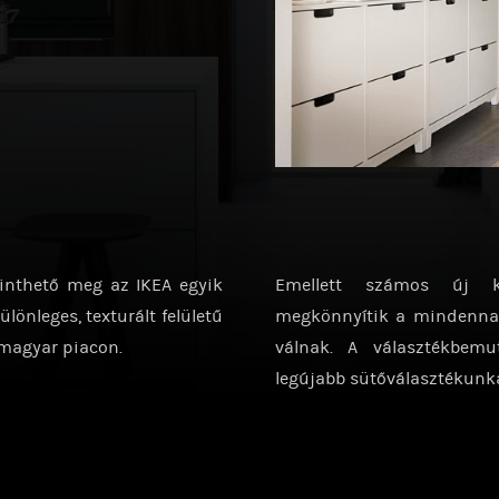
kinthető meg az IKEA egyik
Emellett számos új ko
lönleges, texturált felületű
megkönnyítik a mindennap
 magyar piacon.
válnak. A választékbemut
legújabb sütőválasztékunka