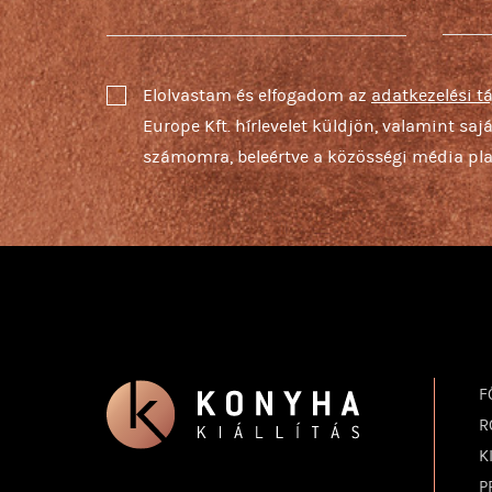
Elolvastam és elfogadom az
adatkezelési t
Europe Kft. hírlevelet küldjön, valamint sa
számomra, beleértve a közösségi média pla
F
R
K
P