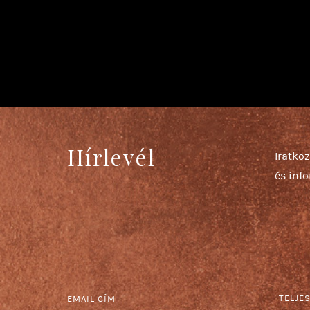
Hírlevél
Iratkoz
és inf
TELJE
EMAIL CÍM