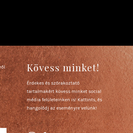
Kövess minket!
ről
Érdekes és szórakoztató
tartalmakért kövess minket social
média felületeinken is! Kattints, és
hangolódj az eseményre velünk!