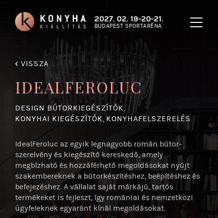
2027. 02. 19-20-21.
BUDAPEST SPORTARÉNA
‹
VISSZA
IDEALFEROLUC
DESIGN BÚTORKIEGÉSZÍTŐK
,
KONYHAI KIEGÉSZÍTŐK
,
KONYHAFELSZERELÉS
IdealFeroluc az egyik legnagyobb román bútor-
szerelvény és kiegészítő kereskedő, amely
megbízható és hozzáférhető megoldásokat nyújt
szakembereknek a bútorkészítéshez, beépítéshez és
befejezéshez. A vállalat saját márkájú, tartós
termékeket is fejleszt, így romániai és nemzetközi
ügyfeleknek egyaránt kínál megoldásokat.