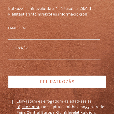
Iratkozz fel hírlevelünkre, és értesülj elsőként a
kiállítást érintő hírekről és információkról!
EMAIL CÍM
TELJES NÉV
FELIRATKOZÁS
Elolvastam és elfogadom az
adatkezelési
tájékoztatót
. Hozzájárulok ahhoz, hogy a Trade
Fairs Central Europe Kft. hírlevelet küldjön,