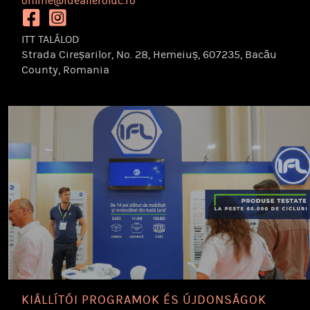
online@idealferoluc.ro
https://www.facebook.com/idealferoluc/
https://www.instagram.com/idealferoluc.ro/
ITT TALÁLOD
Strada Cireșarilor, No. 28, Hemeiuș, 607235, Bacău
County, Romania
KIÁLLÍTÓI PROGRAMOK ÉS ÚJDONSÁGOK