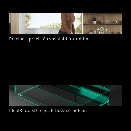
Preciso - precíziós vasalat bútorokhoz
IdealSlide 5D teljes kihúzású fióksín