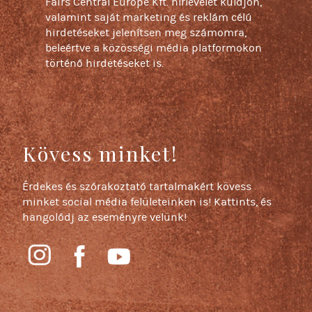
Fairs Central Europe Kft. hírlevelet küldjön,
valamint saját marketing és reklám célú
hirdetéseket jelenítsen meg számomra,
beleértve a közösségi média platformokon
történő hirdetéseket is.
Kövess minket!
Érdekes és szórakoztató tartalmakért kövess
minket social média felületeinken is! Kattints, és
hangolódj az eseményre velünk!