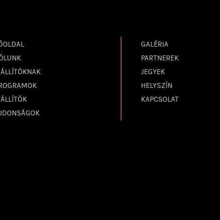
ŐOLDAL
GALÉRIA
ÓLUNK
PARTNEREK
IÁLLÍTÓKNAK
JEGYEK
ROGRAMOK
HELYSZÍN
IÁLLÍTÓK
KAPCSOLAT
JDONSÁGOK