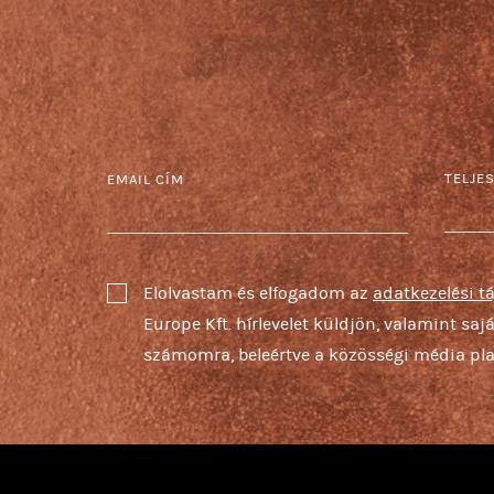
TELJE
EMAIL CÍM
Elolvastam és elfogadom az
adatkezelési t
Europe Kft. hírlevelet küldjön, valamint sa
számomra, beleértve a közösségi média pla