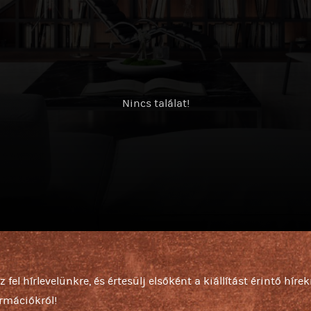
Nincs találat!
z fel hírlevelünkre, és értesülj elsőként a kiállítást érintő hírek
ormációkról!