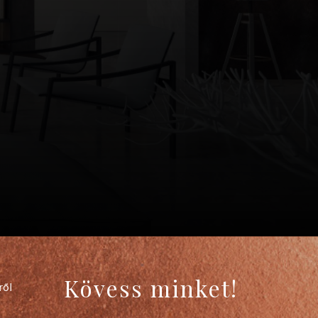
Kövess minket!
ről