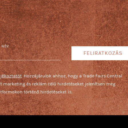
S NÉV
FELIRATKOZÁS
ájékoztatót
. Hozzájárulok ahhoz, hogy a Trade Fairs Central
ját marketing és reklám célú hirdetéseket jelenítsen meg
tformokon történő hirdetéseket is.