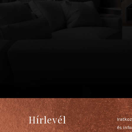
Hírlevél
Iratkoz
és inf