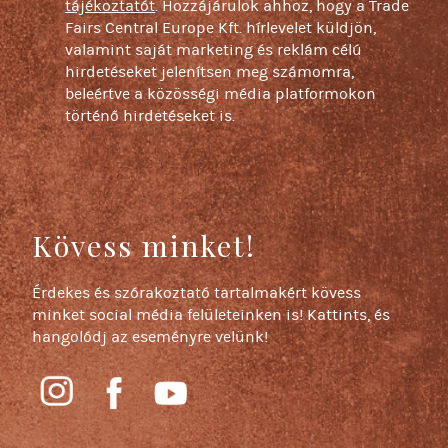
tájékoztatót
. Hozzájárulok ahhoz, hogy a Trade
Fairs Central Europe Kft. hírlevelet küldjön,
valamint saját marketing és reklám célú
hirdetéseket jelenítsen meg számomra,
beleértve a közösségi média platformokon
történő hirdetéseket is.
Kövess minket!
Érdekes és szórakoztató tartalmakért kövess
minket social média felületeinken is! Kattints, és
hangolódj az eseményre velünk!