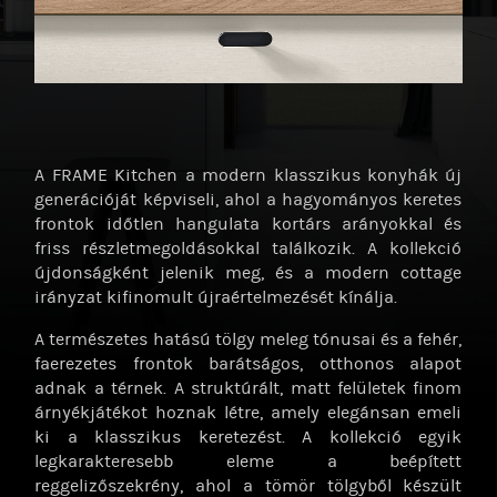
A FRAME Kitchen a modern klasszikus konyhák új
generációját képviseli, ahol a hagyományos keretes
frontok időtlen hangulata kortárs arányokkal és
friss részletmegoldásokkal találkozik. A kollekció
újdonságként jelenik meg, és a modern cottage
irányzat kifinomult újraértelmezését kínálja.
A természetes hatású tölgy meleg tónusai és a fehér,
faerezetes frontok barátságos, otthonos alapot
adnak a térnek. A struktúrált, matt felületek finom
árnyékjátékot hoznak létre, amely elegánsan emeli
ki a klasszikus keretezést. A kollekció egyik
legkarakteresebb eleme a beépített
reggelizőszekrény, ahol a tömör tölgyből készült