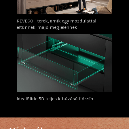
REVEGO - terek, amik egy mozdulattal
eltűnnek, majd megjelennek
IdealSlide 5D teljes kihúzású fióksín