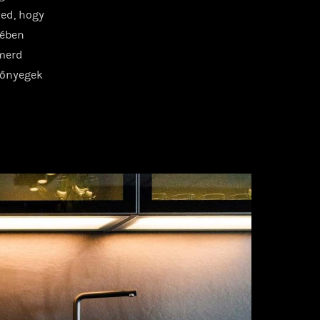
ked, hogy
gében
smerd
zőnyegek