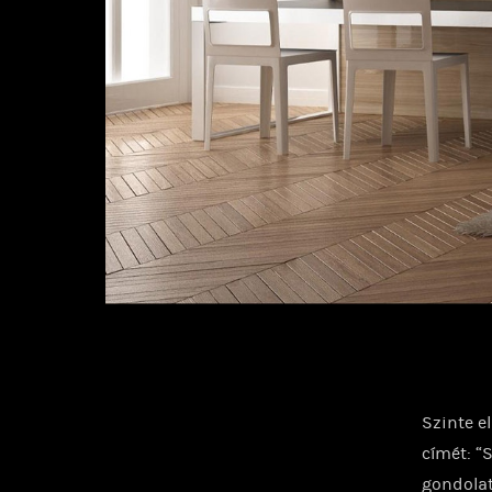
Szinte e
címét: “
gondolat