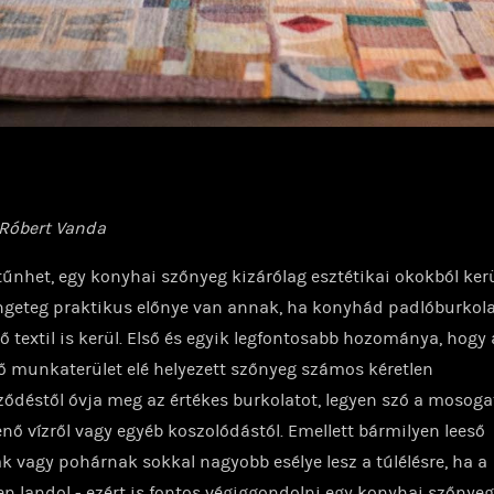
 Róbert Vanda
tűnhet, egy konyhai szőnyeg kizárólag esztétikai okokból kerü
engeteg praktikus előnye van annak, ha konyhád padlóburkola
 textil is kerül. Első és egyik legfontosabb hozománya, hogy 
ő munkaterület elé helyezett szőnyeg számos kéretlen
ődéstől óvja meg az értékes burkolatot, legyen szó a mosoga
enő vízről vagy egyéb koszolódástól. Emellett bármilyen leeső
k vagy pohárnak sokkal nagyobb esélye lesz a túlélésre, ha a
n landol - ezért is fontos végiggondolni egy konyhai szőnye