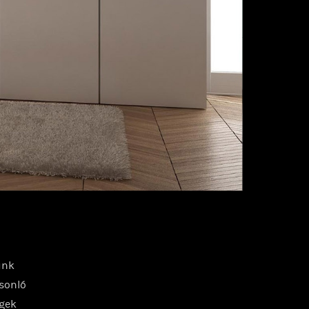
unk
asonló
egek