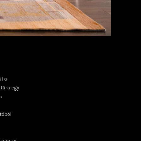
l a
tára egy
a
tóból
g pontos