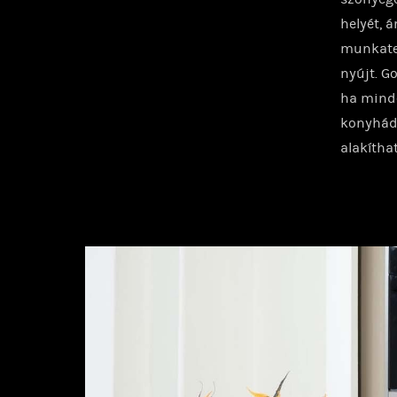
helyét, 
munkater
nyújt. G
ha minde
konyháda
alakítha