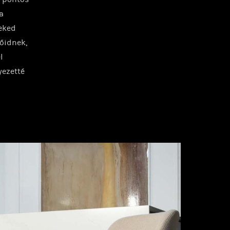
a
neked
dőidnek,
l
ezetté