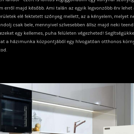
ám erről majd később. Ami talán az egyik legvonzóbb érv lehet 
ületek elé fektetett szőnyeg mellett, az a kényelem, melyet 
ondolj csak bele, mennyivel szívesebben állsz majd neki teen
zeket egy kellemes, puha felületen végezheted! Segítségükke
t a házimunka központjából egy hívogatóan otthonos körny
tod.