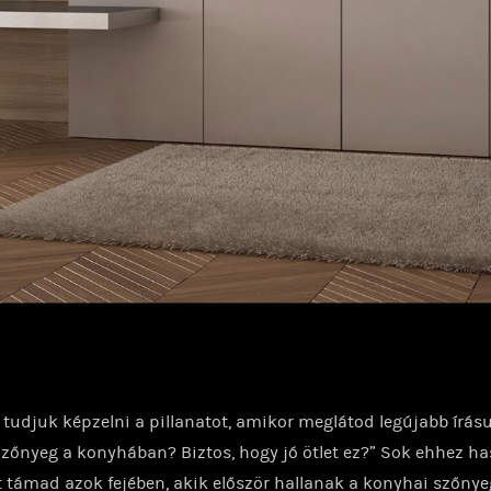
l tudjuk képzelni a pillanatot, amikor meglátod legújabb írás
Szőnyeg a konyhában? Biztos, hogy jó ötlet ez?” Sok ehhez h
 támad azok fejében, akik először hallanak a konyhai szőny