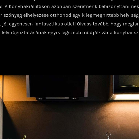
ől. A Konyhakiállításon azonban szeretnénk bebizonyítani ne
r szőnyeg elhelyezése otthonod egyik legmeghittebb helyisé
jó: egyenesen fantasztikus ötlet! Olvass tovább, hogy megi
felvirágoztatásának egyik legszebb módját: vár a konyhai s