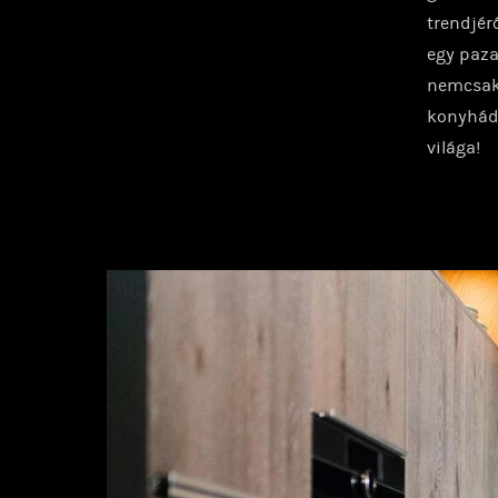
trendjér
egy paza
nemcsak 
konyhád 
világa!