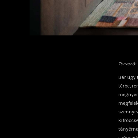
Tervező:
Bár úgy 
térbe, r
megnyerő
megfelel
szennyez
kifröccs
tányérna
szőnyege