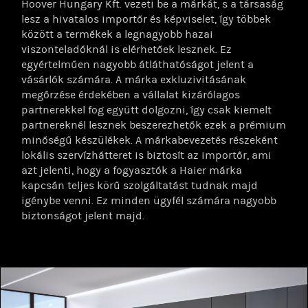
Hoover Hungary Kft. vezeti be a márkát, s a társaság
lesz a hivatalos importőr és képviselet, így többek
között a termékek a legnagyobb hazai
viszonteladóknál is elérhetőek lesznek. Ez
egyértelműen nagyobb átláthatóságot jelent a
vásárlók számára. A márka exkluzivitásának
megőrzése érdekében a vállalat kizárólagos
partnerekkel fog együtt dolgozni, így csak kiemelt
partnereknél lesznek beszerezhetők ezek a prémium
minőségű készülékek. A márkabevezetés részeként
lokális szervízhátteret is biztosít az importőr, ami
azt jelenti, hogy a fogyasztók a Haier márka
kapcsán teljes körű szolgáltatást tudnak majd
igénybe venni. Ez minden ügyfél számára nagyobb
biztonságot jelent majd.