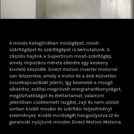
A mosás kategóriában mosógépet, mosó-
szárítógépet és szárítógépet is bemutatunk. A
zászlós hajónk a SuperDrum mosó-szárítógép,
amely impozáns mérete ellenére egy keskeny
kivitelű készülék. Direct motion inverter motorral
van felszerelve, amely a motor és a dob közvetlen
összekapcsolását jelenti, így kevesebb a mozgó
alkatrész, ezáltal megnövelt energiahatékonyságot,
megbízhatóságot és élettartamot, valamint
jelentősen csökkentett rezgést, zajt és nem utolsó
sorban kiváló mosási és szárítási teljesítményt
eredményez. Kiváló minőségét hangsúlyozva 12 év
garanciát nyújtunk minden Direct Motion Motorra.