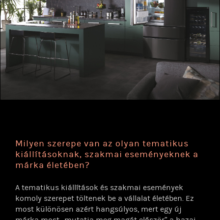
Milyen szerepe van az olyan tematikus
kiállításoknak, szakmai eseményeknek a
márka életében?
A tematikus kiállítások és szakmai események
komoly szerepet töltenek be a vállalat életében. Ez
most különösen azért hangsúlyos, mert egy új
márka most „mutatja meg magát először” a hazai