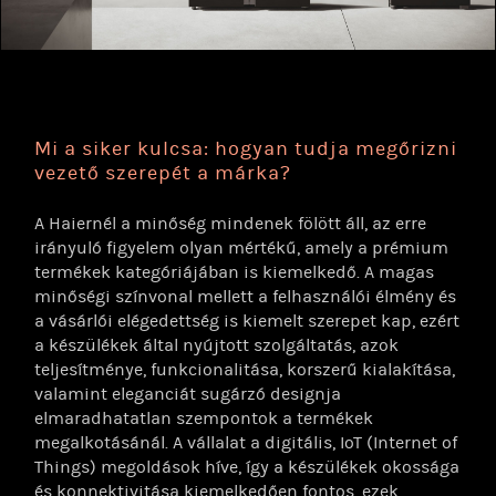
Mi a siker kulcsa: hogyan tudja megőrizni
vezető szerepét a márka?
A Haiernél a minőség mindenek fölött áll, az erre
irányuló figyelem olyan mértékű, amely a prémium
termékek kategóriájában is kiemelkedő. A magas
minőségi színvonal mellett a felhasználói élmény és
a vásárlói elégedettség is kiemelt szerepet kap, ezért
a készülékek által nyújtott szolgáltatás, azok
teljesítménye, funkcionalitása, korszerű kialakítása,
valamint eleganciát sugárzó designja
elmaradhatatlan szempontok a termékek
megalkotásánál. A vállalat a digitális, IoT (Internet of
Things) megoldások híve, így a készülékek okossága
és konnektivitása kiemelkedően fontos, ezek