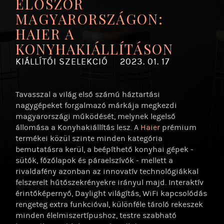
ELŐSZÖR
MAGYARORSZÁGON:
HAIER A
KONYHAKIÁLLÍTÁSON
KIÁLLÍTÓI SZELEKCIÓ
2023. 01. 17
Tavasszal a világ első számú háztartási
nagygépeket forgalmazó márkája megkezdi
magyarországi működését, melynek legelső
állomása a Konyhakiállítás lesz. A
Haier
prémium
termékei közül szinte minden kategória
bemutatásra kerül, a beépíthető konyhai gépek -
sütők, főzőlapok és páraelszívók - mellett a
rivaldafény azonban az innovatív technológiákkal
felszerelt hűtőszekrényekre irányul majd. Interaktív
érintőképernyő, Daylight világítás, WiFi kapcsolódás
rengeteg extra funkcióval, különféle tároló rekeszek
minden élelmiszertípushoz, testre szabható