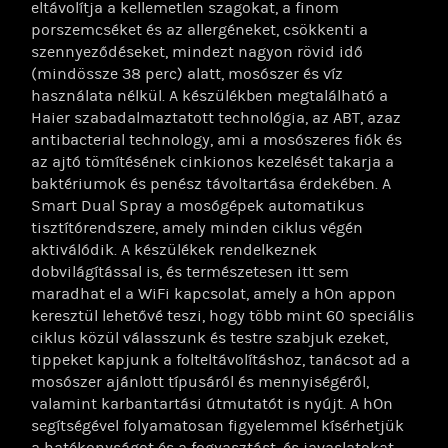
eltávolítja a kellemetlen szagokat, a finom
porszemcséket és az allergéneket, csökkenti a
szennyeződéseket, mindezt nagyon rövid idő
(mindössze 38 perc) alatt, mosószer és víz
használata nélkül. A készülékben megtalálható a
Haier szabadalmaztatott technológia, az ABT, azaz
antibacterial technology, ami a mosószeres fiók és
az ajtó tömítésének cinkionos kezelését takarja a
baktériumok és penész távoltartása érdekében. A
Smart Dual Spray a mosógépek automatikus
tisztítórendszere, amely minden ciklus végén
aktiválódik. A készülékek rendelkeznek
dobvilágítással is, és természetesen itt sem
maradhat el a WiFi kapcsolat, amely a hOn appon
keresztül lehetővé teszi, hogy több mint 60 speciális
ciklus közül válasszunk és testre szabjuk ezeket,
tippeket kapjunk a folteltávolításhoz, tanácsot ad a
mosószer ajánlott típusáról és mennyiségéről,
valamint karbantartási útmutatót is nyújt. A hOn
segítségével folyamatosan figyelemmel kísérhetjük
a hatékonyságot és a fogyasztást, és javaslatokat