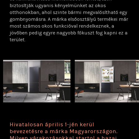
biztosítják ugyanis kényelmünket az okos
otthonokban, ahol szinte bármi megvalósítható egy
gombnyomásra. A márka elsőosztályú termékei már
most számos okos funkcióval rendelkeznek, a
jövőben pedig egyre nagyobb fókuszt fog kapni ez a
terület.
Hivatalosan április 1-jén kerül
bevezetésre a márka Magyarországon.
Milyen várakozásokkal startol a hazai