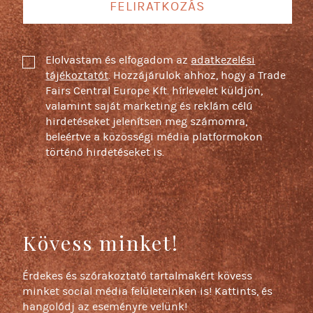
FELIRATKOZÁS
Elolvastam és elfogadom az
adatkezelési
tájékoztatót
. Hozzájárulok ahhoz, hogy a Trade
Fairs Central Europe Kft. hírlevelet küldjön,
valamint saját marketing és reklám célú
hirdetéseket jelenítsen meg számomra,
beleértve a közösségi média platformokon
történő hirdetéseket is.
Kövess minket!
Érdekes és szórakoztató tartalmakért kövess
minket social média felületeinken is! Kattints, és
hangolódj az eseményre velünk!