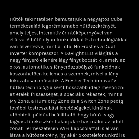
Hűtők tekintetében bemutatjuk a négyajtós Cube
termékcsalád legprémiumabb hűtőszekrényét,
amely teljes, interaktív érintőképernyővel van
ellátva. A hűtő olyan funkciókkal és technológiákkal
van felvértezve, mint a Total No Frost és a Dual
inverter kompresszor. A Daylight LED világítás a
nagy fényerő ellenére lágy fényt bocsát ki, amely az
okos, automatikus fényerőszabályzó funkciónak
köszönhetően kellemes a szemnek, mivel a fény
fokozatosan erősödik. A Fresher Tech innovatív
hűtési technológia segít hosszabb ideig megőrizni
az ételek frissességét, a speciális rekeszek, mint a
My Zone, a Humidity Zone és a Switch Zone pedig
további testreszabási lehetőségeket kínálnak -
utóbbinál például beállítható, hogy hűtő- vagy
fagyasztórekeszként akarjuk-e használni az adott
zónát. Természetesen WiFi kapcsolattal is el van
látva a hűtőszekrény, így akár okostelefonunkról is