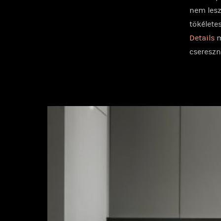
nem lesz
tökélete
Details
m
csereszn