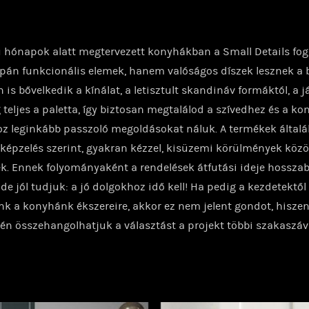
 hónapok alatt megtervezett konyhákban a Small Details fo
án funkcionális elemek, hanem valóságos díszek lesznek a 
n is bővelkedik a kínálat, a letisztult skandináv formáktól, a 
 teljes a paletta, így biztosan megtalálod a szívedhez és a k
oz leginkább passzoló megoldásokat náluk. A termékek által
lképzelés szerint, gyakran kézzel, kisüzemi körülmények közö
k. Ennek folyományaként a rendelések átfutási ideje hosszab
 de jól tudjuk: a jó dolgokhoz idő kell! Ha pedig a kezdetektől
k a konyhánk ékszereire, akkor ez nem jelent gondot, hisze
n összehangolhatjuk a választást a projekt többi szakaszáva