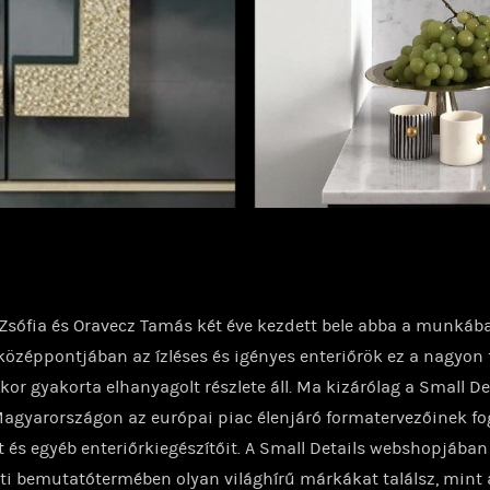
Zsófia és Oravecz Tamás két éve kezdett bele abba a munkába
özéppontjában az ízléses és igényes enteriőrök ez a nagyon 
or gyakorta elhanyagolt részlete áll. Ma kizárólag a Small De
Magyarországon az európai piac élenjáró formatervezőinek fo
it és egyéb enteriőrkiegészítőit. A Small Details webshopjában
i bemutatótermében olyan világhírű márkákat találsz, mint 