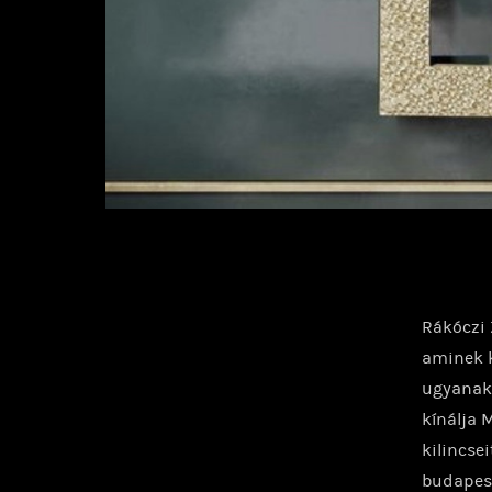
Rákóczi 
aminek k
ugyanakk
kínálja 
kilincse
budapest