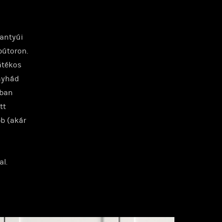
gantyúi
bútoron.
játékos
onyhád
ában
tt
b (akár
n
l.