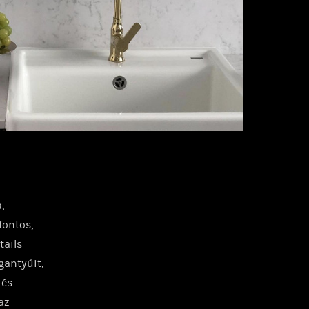
,
fontos,
tails
gantyúit,
 és
az