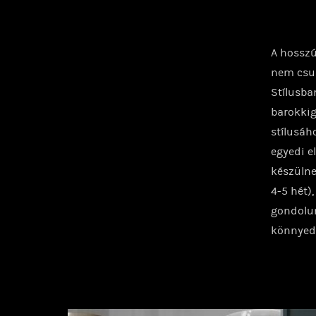
A hosszú
nem csup
Stílusba
barokkig
stílusáh
egyedi e
készülne
4-5 hét),
gondolun
könnyedé