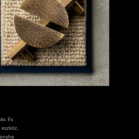
ás. És
 eszköz,
konyha