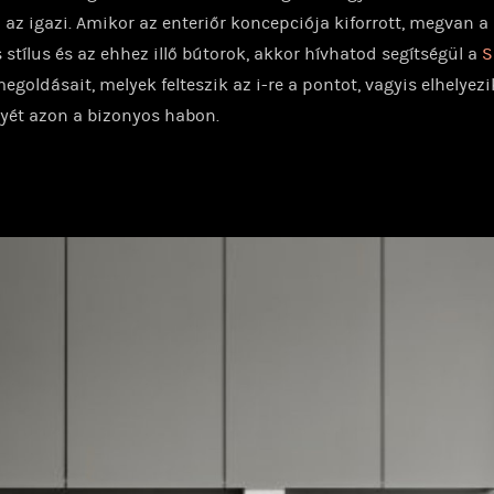
 az igazi. Amikor az enteriőr koncepciója kiforrott, megvan a
s stílus és az ehhez illő bútorok, akkor hívhatod segítségül a
S
egoldásait, melyek felteszik az i-re a pontot, vagyis elhelyezi
yét azon a bizonyos habon.