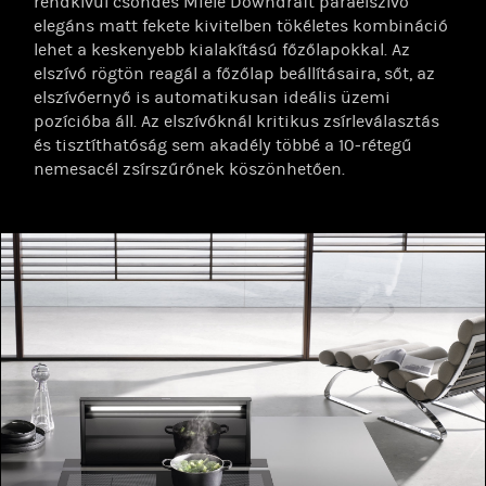
rendkívül csöndes Miele Downdraft páraelszívó
elegáns matt fekete kivitelben tökéletes kombináció
lehet a keskenyebb kialakítású főzőlapokkal. Az
elszívó rögtön reagál a főzőlap beállításaira, sőt, az
elszívóernyő is automatikusan ideális üzemi
pozícióba áll. Az elszívóknál kritikus zsírleválasztás
és tisztíthatóság sem akadély többé a 10-rétegű
nemesacél zsírszűrőnek köszönhetően.