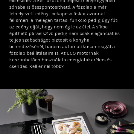
eléréséhez a két főzőzóna teljesítménye egyetlen
zónába is összpontosítható. A főzőlap a már
felhelyezett edényt bekapcsoláskor azonnal
felismeri, a melegen tartási funkció pedig úgy fűti
az edény alját, hogy nem ég le az étel. A síkba
építhető páraelszívó pedig nem csak eleganciát és
teljes szabadságot biztosít a konyha
berendezésénél, hanem automatikusan reagál a
főzőlap beállításaira is. Az ECO motornak
köszönhetően használata energiatakarékos és
csendes. Kell ennél több?