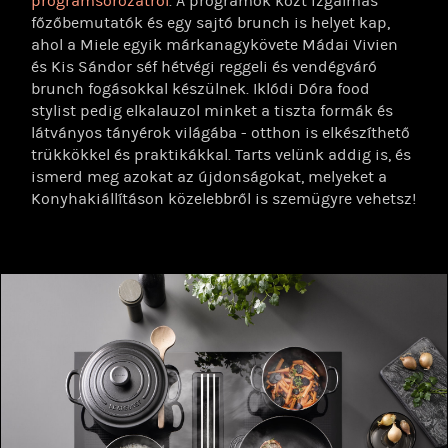
programsorozatról
. A programok közt izgalmas
főzőbemutatók és egy sajtó brunch is helyet kap,
ahol a Miele egyik márkanagykövete Mádai Vivien
és Kis Sándor séf hétvégi reggeli és vendégváró
brunch fogásokkal készülnek. Iklódi Dóra food
stylist pedig elkalauzol minket a tiszta formák és
látványos tányérok világába - otthon is elkészíthető
trükkökkel és praktikákkal. Tarts velünk addig is, és
ismerd meg azokat az újdonságokat, melyeket a
Konyhakiállításon közelebbről is szemügyre vehetsz!