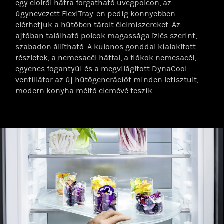
egy elölről hátra forgatható üvegpolcon, az
úgynevezett FlexiTray-en pedig könnyebben
elérhetjük a hűtőben tárolt élelmiszereket. Az
ajtóban található polcok magassága ízlés szerint,
szabadon állítható. A különös gonddal kialakított
részletek, a nemesacél hátfal, a fiókok nemesacél,
egyenes fogantyúi és a megvilágított DynaCool
ventillátor az új hűtőgenerációt minden letisztult,
modern konyha méltó elemévé teszik.