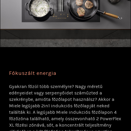
Fókuszált energia
Gyakran főzöl több személyre? Nagy méretű
edényeidet vagy serpenyőidet száműzted a
szekrénybe, amióta főzőlapot használsz? Akkor a
Miele legújabb 2in1 indukciós főzőlapját neked
találták ki. A legújabb Miele indukciós főzőlapon 4
főzőzóna található, amely összevonható 2 PowerFlex
XL főzési zónává, sőt, a koncentrált teljesítmény