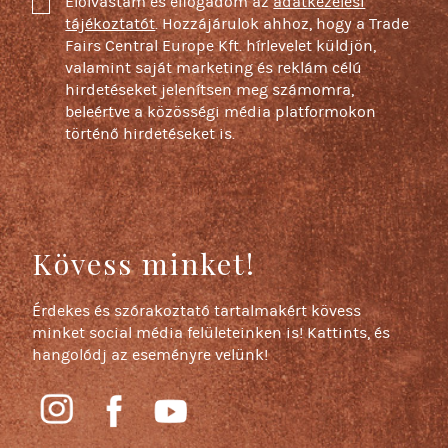
Elolvastam és elfogadom az
adatkezelési
tájékoztatót
. Hozzájárulok ahhoz, hogy a Trade
Fairs Central Europe Kft. hírlevelet küldjön,
valamint saját marketing és reklám célú
hirdetéseket jelenítsen meg számomra,
beleértve a közösségi média platformokon
történő hirdetéseket is.
Kövess minket!
Érdekes és szórakoztató tartalmakért kövess
minket social média felületeinken is! Kattints, és
hangolódj az eseményre velünk!