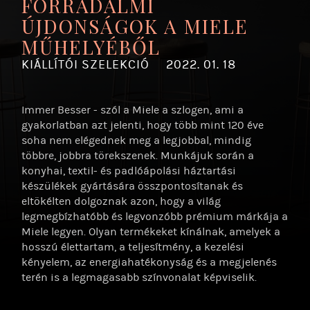
FORRADALMI
ÚJDONSÁGOK A MIELE
MŰHELYÉBŐL
KIÁLLÍTÓI SZELEKCIÓ
2022. 01. 18
Immer Besser - szól a Miele a szlogen, ami a
gyakorlatban azt jelenti, hogy több mint 120 éve
soha nem elégednek meg a legjobbal, mindig
többre, jobbra törekszenek. Munkájuk során a
konyhai, textil- és padlóápolási háztartási
készülékek gyártására összpontosítanak és
eltökélten dolgoznak azon, hogy a világ
legmegbízhatóbb és legvonzóbb prémium márkája a
Miele legyen. Olyan termékeket kínálnak, amelyek a
hosszú élettartam, a teljesítmény, a kezelési
kényelem, az energiahatékonyság és a megjelenés
terén is a legmagasabb színvonalat képviselik.